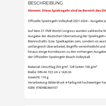
BESCHREIBUNG
Hinweis: Diese Spielregeln sind im Bereich des DV
Offizielle Spielregeln Volleyball 2021-2024 – Ausgabe 
Auf dem 37. FIVB World Congress wurden zahlreiche 
Ausgabe der deutschen Übersetzung der Spielregeln e
Mannschafts- bzw. Spielkapitän sein, sondern es wur
umfangreich überarbeitet, Begriffe vereinheitlicht u
hinaus einige Korrekturen zu den vorherigen Ausgabe
der Offiziellen Spielregeln Beach-Volleyball.
Material: Umschlag 350 g/m², 128 Seiten 100 g/m²
Maße: DIN A6 10,5 cm x 14,8 cm
Gewicht: 110 g
Verarbeitung: Bilderdruck 4-farbig mit hochwertiger F
ISBN: 9783982464107