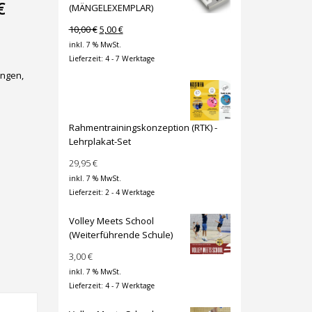
Aktueller
€
(MÄNGELEXEMPLAR)
Preis
Ursprünglicher
Aktueller
10,00
€
5,00
€
ist:
Preis
Preis
inkl. 7 % MwSt.
3,00 €.
war:
ist:
Lieferzeit:
4 - 7 Werktage
10,00 €
5,00 €.
ungen,
Rahmentrainingskonzeption (RTK) -
Lehrplakat-Set
29,95
€
inkl. 7 % MwSt.
Lieferzeit:
2 - 4 Werktage
Volley Meets School
(Weiterführende Schule)
3,00
€
inkl. 7 % MwSt.
Lieferzeit:
4 - 7 Werktage