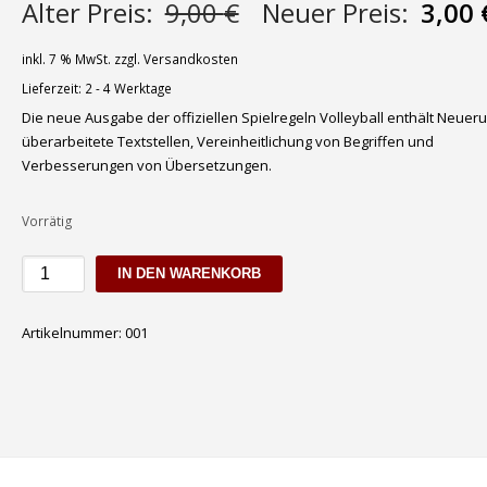
Ursprünglicher
Alter Preis:
9,00
€
Neuer Preis:
3,00
Preis
war:
inkl. 7 % MwSt.
zzgl.
Versandkosten
9,00 €
Lieferzeit:
2 - 4 Werktage
Die neue Ausgabe der offiziellen Spielregeln Volleyball enthält Neuer
überarbeitete Textstellen, Vereinheitlichung von Begriffen und
Verbesserungen von Übersetzungen.
Vorrätig
Offizielle
IN DEN WARENKORB
Spielregeln
Volleyball
Artikelnummer:
001
2021-
2024
Menge