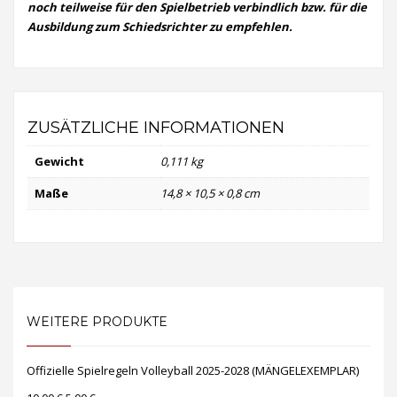
noch teilweise für den Spielbetrieb verbindlich bzw. für die
Ausbildung zum Schiedsrichter zu empfehlen.
ZUSÄTZLICHE INFORMATIONEN
Gewicht
0,111 kg
Maße
14,8 × 10,5 × 0,8 cm
WEITERE PRODUKTE
Offizielle Spielregeln Volleyball 2025-2028 (MÄNGELEXEMPLAR)
Ursprünglicher
Aktueller